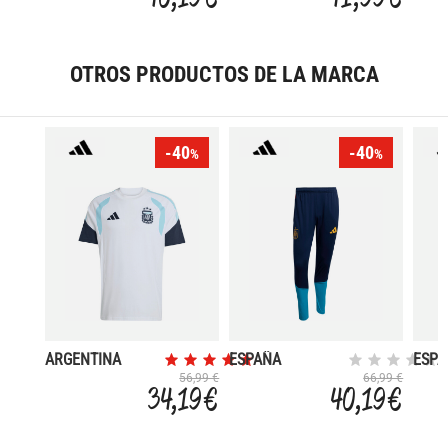
OTROS PRODUCTOS DE LA MARCA
-40
-40
%
%
ARGENTINA
ESPAÑA
ESPA
MUNDIAL 2026
MUNDIAL 2026
MUN
56,99 €
66,99 €
34,19 €
40,19 €
ENTRENAMIENTO
ENTRENAMIENTO
2026
PRE