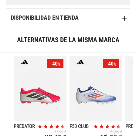
DISPONIBILIDAD EN TIENDA
ALTERNATIVAS DE LA MISMA MARCA
-40
-40
%
%
PREDATOR
F50 CLUB
PRE
CLUB FT
FXG
CLU
66,99 €
59,99 €