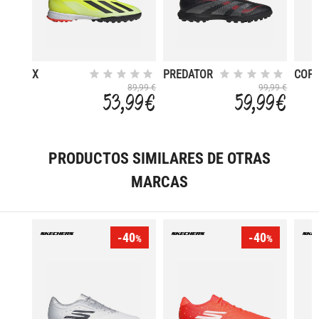
X
PREDATOR
COP
CRAZYFAST
LEAGUE LL
PURE 
89,99 €
99,99 €
53,99 €
59,99 €
LEAGUE TF
TF
LEAG
PRODUCTOS SIMILARES DE OTRAS
MARCAS
-40
-40
%
%