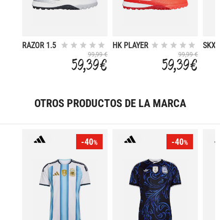
RAZOR 1.5
HK PLAYER
SKX_
ACADEMY
EDITION
ACA
99,99 €
99,99 €
59,39 €
59,39 €
TF
SKX_1.5
TF
ACADEMY
TF
OTROS PRODUCTOS DE LA MARCA
-40
-40
%
%