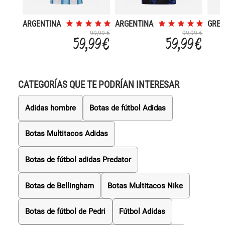
ARGENTINA
ARGENTINA
GREC
MUNDIAL
MUNDIAL
MUN
99,99 €
99,99 €
59,99 €
59,99 €
2026
2026
2026
PRIMERA
SEGUNDA
SEG
EQUIPACION
EQUIPACION
EQUI
CATEGORÍAS QUE TE PODRÍAN INTERESAR
Adidas hombre
Botas de fútbol Adidas
Botas Multitacos Adidas
Botas de fútbol adidas Predator
Botas de Bellingham
Botas Multitacos Nike
Botas de fútbol de Pedri
Fútbol Adidas