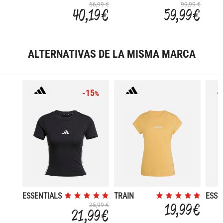
ICONS
INSULATED
3.0
66,99 €
99,99 €
40,19 €
59,99 €
REGULAR 3
BANDAS
ALTERNATIVAS DE LA MISMA MARCA
-15
%
ESSENTIALS
TRAIN
ESSE
3 STRIPES
ESSENTIALS
SMA
19,99 €
25,99 €
21,99 €
SLIM
LOG