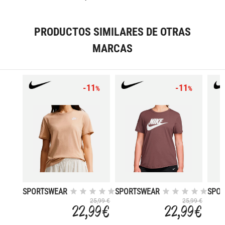
PRODUCTOS SIMILARES DE OTRAS
MARCAS
-11
-11
%
%
SPORTSWEAR
SPORTSWEAR
SPO
CLUB
CLUB
ESSE
25,99 €
25,99 €
22,99 €
22,99 €