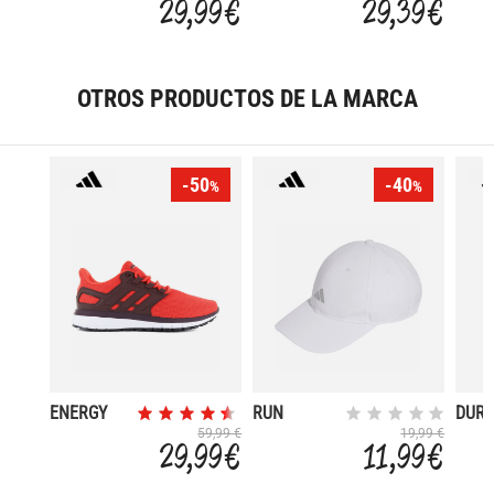
29,99 €
29,39 €
STRIDE
STRI
OTROS PRODUCTOS DE LA MARCA
-50
-40
%
%
ENERGY
RUN
DUR
CLOUD 2.0
ESSENTIALS
59,99 €
19,99 €
29,99 €
11,99 €