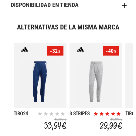
DISPONIBILIDAD EN TIENDA
ALTERNATIVAS DE LA MISMA MARCA
-32
-40
%
%
TIRO24
3 STRIPES
TIRO
49,99 €
49,99 €
33,94 €
29,99 €