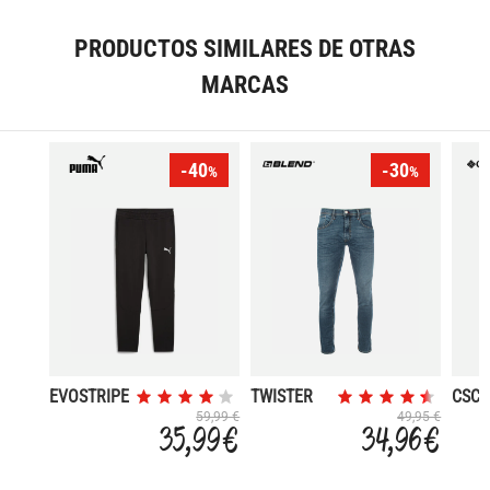
PRODUCTOS SIMILARES DE OTRAS
MARCAS
-40
-30
%
%
EVOSTRIPE
TWISTER
CSC 
FIT
59,99 €
49,95 €
35,99 €
34,96 €