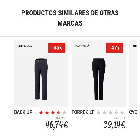
PRODUCTOS SIMILARES DE OTRAS
MARCAS
-45
-47
%
%
BACK UP
TORREK LT
CYC
MAXTRAIL
84,99 €
74,99 €
46,74 €
39,14 €