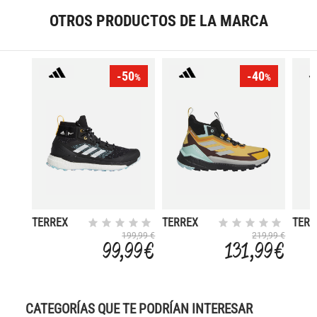
OTROS PRODUCTOS DE LA MARCA
-50
-40
%
%
TERREX
TERREX
TERR
FREE
FREE
SKYC
199,99 €
219,99 €
99,99 €
131,99 €
HIKER
HIKER 2
AX5 
PARLEY
GORE-TEX
GORE
HIKING
CATEGORÍAS QUE TE PODRÍAN INTERESAR