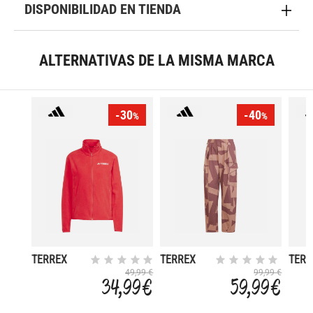
DISPONIBILIDAD EN TIENDA
ALTERNATIVAS DE LA MISMA MARCA
-30
-40
%
%
TERREX
TERREX
TERR
MULTI
XPLORIC
MULT
49,99 €
99,99 €
34,99 €
59,99 €
ESSENTIALS
CLI