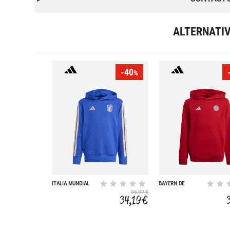
ALTERNATI
-40
%
ITALIA MUNDIAL
BAYERN DE
2026
MUNICH
56,99 €
ENTRENAMIENTO
34,19 €