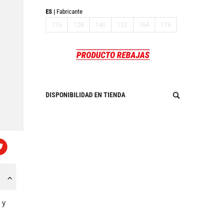
ES
Fabricante
116
128
140
152
164
176
DISPONIBILIDAD EN TIENDA
 y