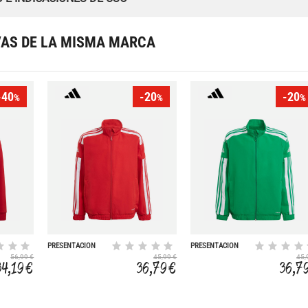
VAS DE LA MISMA MARCA
-40
-20
-20
%
%
%
PRESENTACIÓN
PRESENTACIÓN
SQUADRA 21
SQUADRA 21
56,99 €
45,99 €
45,
34,19 €
36,79 €
36,7