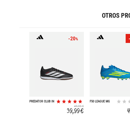
OTROS PR
-20
%
PREDATOR CLUB IN
F50 LEAGUE MG
49,99 €
39,99 €
4