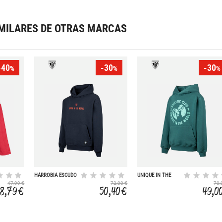
MILARES DE OTRAS MARCAS
-40
-30
-30
%
%
%
HARROBIA ESCUDO
UNIQUE IN THE
WORLD
47,99 €
72,00 €
70,
8,79 €
50,40 €
49,0