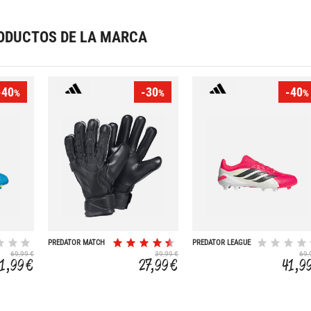
ODUCTOS DE LA MARCA
-40
-30
-40
%
%
%
PREDATOR MATCH
PREDATOR LEAGUE
FINGER SAVE
FG
69,99 €
39,99 €
69,
1,99 €
27,99 €
41,9