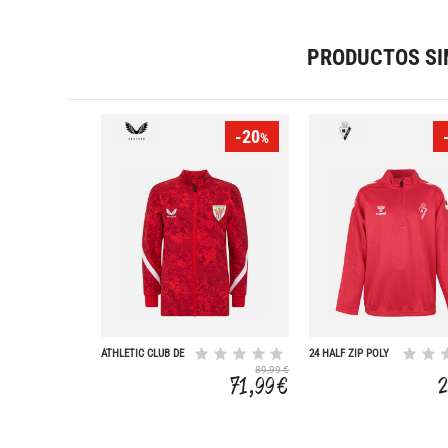
PRODUCTOS SI
-20
%
ATHLETIC CLUB DE
24 HALF ZIP POLY
BILBAO 25/26
JUNIOR
89,99 €
PREMATCH
71,99 €
2