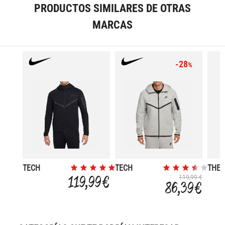
PRODUCTOS SIMILARES DE OTRAS
MARCAS
-28
%
TECH
TECH
THE
WINDRUNNER
WINDRUNNER
ORIG
119,99 €
119,99 €
86,39 €
HM