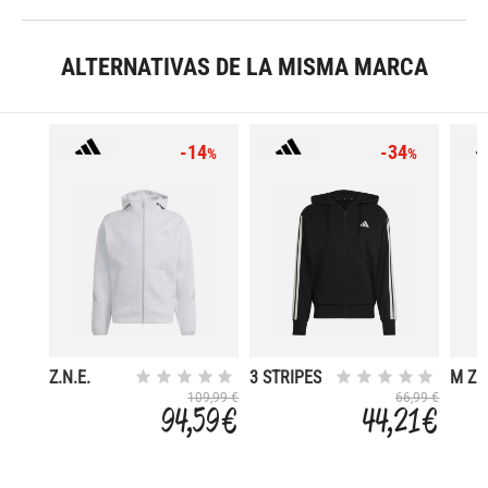
ALTERNATIVAS DE LA MISMA MARCA
-14
-34
%
%
Z.N.E.
3 STRIPES
M Z.N
109,99 €
66,99 €
94,59 €
44,21 €