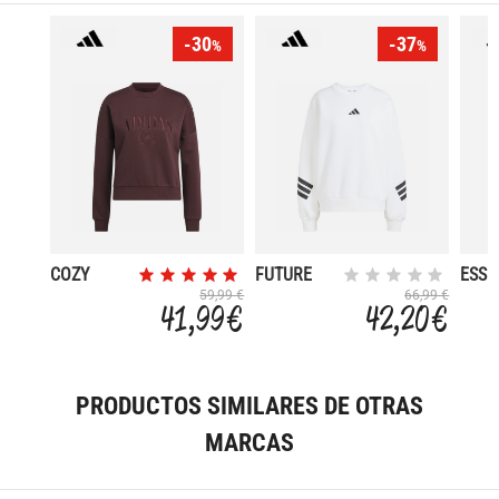
-30
-37
%
%
COZY
FUTURE
ESSE
HOLIDAY
ICONS 3
3-ST
59,99 €
66,99 €
41,99 €
42,20 €
STRIPES
FRE
TERR
PRODUCTOS SIMILARES DE OTRAS
MARCAS