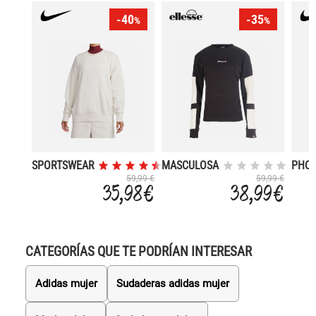
-40
-35
%
%
SPORTSWEAR
MASCULOSA
PHOE
PHOENIX
SWEATSHIRT
59,99 €
59,99 €
35,98 €
38,99 €
FLEECE
CATEGORÍAS QUE TE PODRÍAN INTERESAR
Adidas mujer
Sudaderas adidas mujer