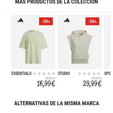
MÁS PRODUCTOS DE LA COLECCIÓN
-50
-50
%
%
ESSENTIALS
STUDIO
SPO
REPEAT
LOUNGE
STUD
33,99 €
59,99 €
16,99 €
29,99 €
LOGO
LOU
OVERSIZED
ALTERNATIVAS DE LA MISMA MARCA