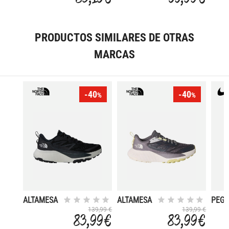
PRODUCTOS SIMILARES DE OTRAS
MARCAS
-40
-40
%
%
ALTAMESA
ALTAMESA
PEGA
500
500
TRAI
139,99 €
139,99 €
83,99 €
83,99 €