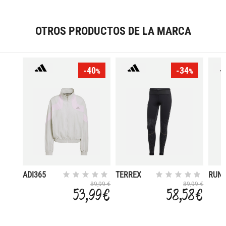
OTROS PRODUCTOS DE LA MARCA
-40
-34
%
%
ADI365
TERREX
RUN 
AGRAVIC
RADI
89,99 €
89,99 €
53,99 €
58,58 €
REFL