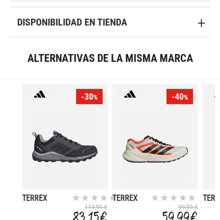
DISPONIBILIDAD EN TIENDA
ALTERNATIVAS DE LA MISMA MARCA
-30
-40
%
%
TERREX
TERREX
TERR
TRACEROCKER
AGRAVIC
AGRA
119,99 €
99,99 €
83,15 €
59,99 €
2 GORE-TEX
LT