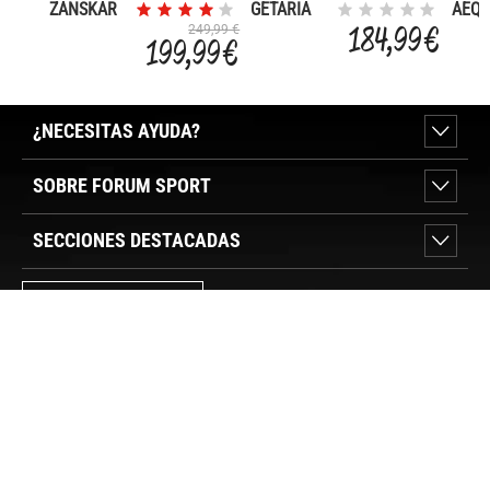
ZANSKAR
GETARIA
AEQU
GORE-TEX
GORE
184,99 €
249,99 €
199,99 €
¿NECESITAS AYUDA?
SOBRE FORUM SPORT
SECCIONES DESTACADAS
VER TIENDAS
SÍGUENOS