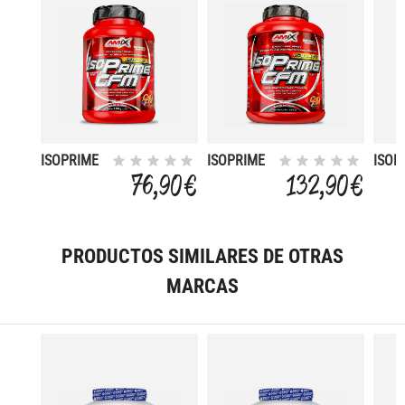
ISOPRIME
ISOPRIME
ISOP
CFM
CFM
CFM
76,90 €
132,90 €
ISOLATE 1
ISOLATE 2
ISOL
KG
KG
KG M
CHO
PRODUCTOS SIMILARES DE OTRAS
MARCAS