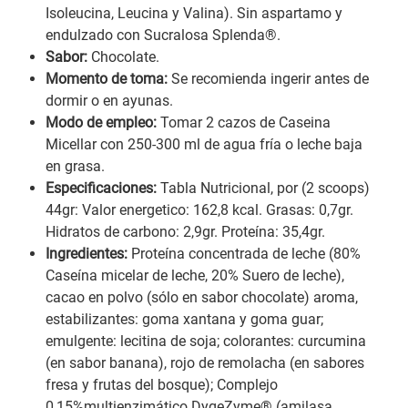
Isoleucina, Leucina y Valina). Sin aspartamo y
endulzado con Sucralosa Splenda®.
Sabor:
Chocolate.
Momento de toma:
Se recomienda ingerir antes de
dormir o en ayunas.
Modo de empleo:
Tomar 2 cazos de Caseina
Micellar con 250-300 ml de agua fría o leche baja
en grasa.
Especificaciones:
Tabla Nutricional, por (2 scoops)
44gr: Valor energetico: 162,8 kcal. Grasas: 0,7gr.
Hidratos de carbono: 2,9gr. Proteína: 35,4gr.
Ingredientes:
Proteína concentrada de leche (80%
Caseína micelar de leche, 20% Suero de leche),
cacao en polvo (sólo en sabor chocolate) aroma,
estabilizantes: goma xantana y goma guar;
emulgente: lecitina de soja; colorantes: curcumina
(en sabor banana), rojo de remolacha (en sabores
fresa y frutas del bosque); Complejo
0,15%multienzimático DygeZyme® (amilasa,