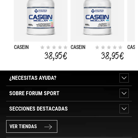
CASEIN
CASEIN
CASE
MICELLAR
MICELLAR
MICE
38,95 €
38,95 €
FRESA
YOGURT
COOK
CHOCOLATE
908G
CRE
BLANCO
908G
908G
¿NECESITAS AYUDA?
SOBRE FORUM SPORT
SECCIONES DESTACADAS
VER TIENDAS