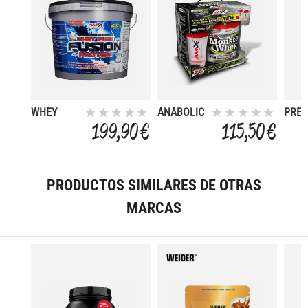
WHEY
ANABOLIC
PRE
PURE
MONSTER
PROT
199,90 €
115,50 €
FUSION 4
WHEY 2 KG
KG
KG
+ 200 GR
FREE
PRODUCTOS SIMILARES DE OTRAS
MARCAS