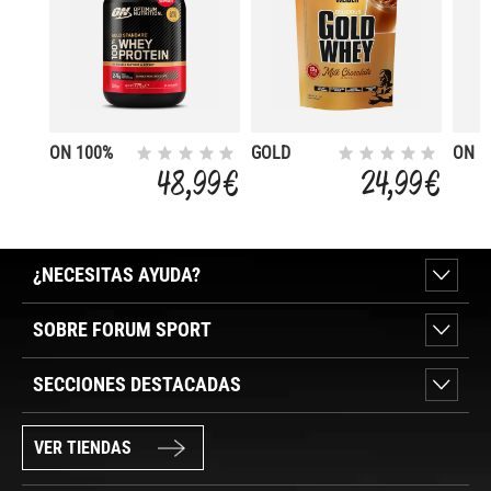
ON 100%
GOLD
ON 1
WHEY
WHEY 500
WHE
48,99 €
24,99 €
GOLD
GR
GOL
STANDARD
STA
775G
780G
¿NECESITAS AYUDA?
SOBRE FORUM SPORT
SECCIONES DESTACADAS
VER TIENDAS