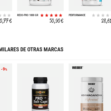
RECO-PRO 1000 GR
PERFORMANCE
DOBLE-CHOCOLATE
VITAMIN D 4000
0,77 €
50,90 €
28,6
I.U. 90 CAPS
MILARES DE OTRAS MARCAS
-9
%