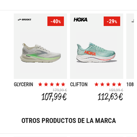
-40
-29
%
%
GLYCERIN
CLIFTON
1080
23
10
179,99 €
159,99 €
107,99 €
112,63 €
OTROS PRODUCTOS DE LA MARCA