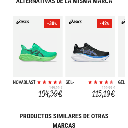
ALTERNATIVAS DE LA MISMA MARCA
-30
-42
%
%
NOVABLAST
GEL-
GEL-
5
NIMBUS 27
NIMB
149,99 €
199,99 €
104,39 €
115,19 €
PRODUCTOS SIMILARES DE OTRAS
MARCAS