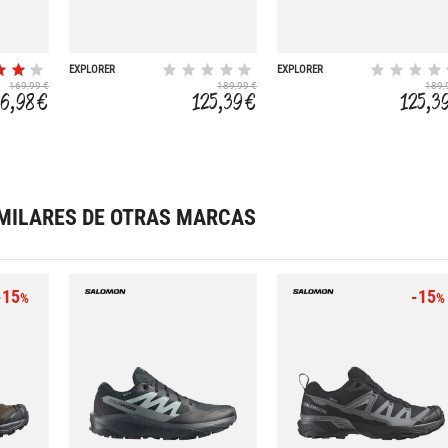
EXPLORER
EXPLORER
169,99 €
189,99 €
189,
26,98 €
125,39 €
125,3
MILARES DE OTRAS MARCAS
-15
-15
%
%