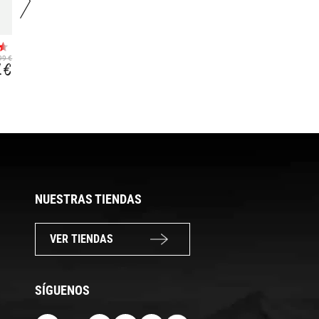
X ULTRA 5 GORE-
TERREX FREEHIKER
TEX
SL GORE-TEX
99 €
159,99 €
149,99 €
1 €
134,63 €
119,99 €
NUESTRAS TIENDAS
VER TIENDAS
SÍGUENOS