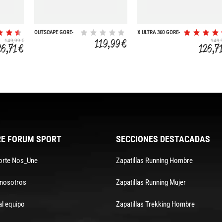
OUTSCAPE GORE-
X ULTRA 360 GORE-
TEX
TEX
119,99 €
149,99 €
149,
26,71 €
126,7
E FORUM SPORT
SECCIONES DESTACADAS
orte Nos_Une
Zapatillas Running Hombre
 nosotros
Zapatillas Running Mujer
al equipo
Zapatillas Trekking Hombre