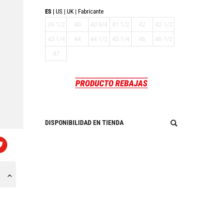
ES
US
UK
Fabricante
39 1/2
40
40 3/4
41 1/2
42
42 1/2
43 1/4
44
44 1/2
45 1/4
46
46 1/2
47
DISPONIBILIDAD EN TIENDA