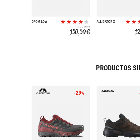
DROM LOW
ALLIGATOR X
199,99 €
150,39 €
1
PRODUCTOS SI
-29
%