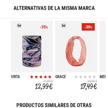
ALTERNATIVAS DE LA MISMA MARCA
-35
-30
%
%
VIRTA
GRACE
MER
GRAPE ICE
MIGW
19,99 €
24,99 €
12,99 €
17,49 €
PRODUCTOS SIMILARES DE OTRAS