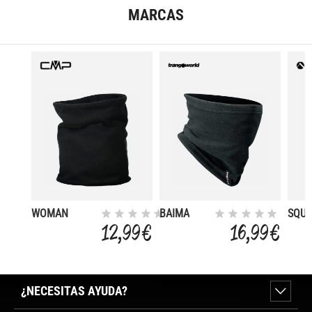
MARCAS
WOMAN
BAIMA
SQU
FLEECE
12,99 €
16,99 €
NECKWARMER
¿NECESITAS AYUDA?