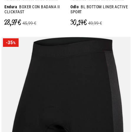
Endura
BOXER CON BADANA II
Odlo
BL BOTTOM LINER ACTIVE
CLICKFAST
SPORT
28,97 €
30,14 €
45,99 €
49,99 €
-35
%