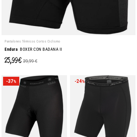
Pantalones Térmicos Cortos Ciclismo
Endura
BOXER CON BADANA II
25,99 €
39,99 €
-37
-24
%
%