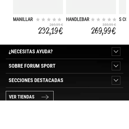
MANILLAR
HANDLEBAR
S CO
EC70 AERO
DISCOVER
SL70
269,99 €
359,99 €
232,19 €
269,99 €
(40CM)
AERO
31.8
¿NECESITAS AYUDA?
SOBRE FORUM SPORT
SECCIONES DESTACADAS
VER TIENDAS
SÍGUENOS