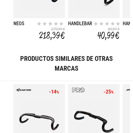
NEOS
HANDLEBAR
HAN
CARBON
SWAMP
SWA
279,99 €
49,99 €
218,39 €
40,99 €
44
ANODIZED
ANOD
31.8 - 42
31.8 
PRODUCTOS SIMILARES DE OTRAS
MARCAS
-14
-25
%
%