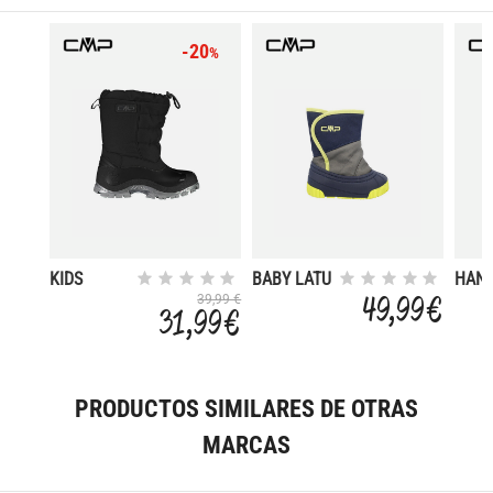
-20
%
KIDS
BABY LATU
HANK
HANKI 2.0
SNOW
49,99 €
39,99 €
31,99 €
SNOW
BOOTS
BOOTS
PRODUCTOS SIMILARES DE OTRAS
MARCAS