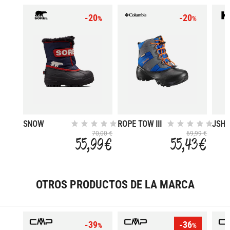
-20
-20
%
%
SNOW
ROPE TOW III
JSHE
COMMANDER
WATERPROOF
HT
70,00 €
69,99 €
55,99 €
55,43 €
OTROS PRODUCTOS DE LA MARCA
-39
-36
%
%