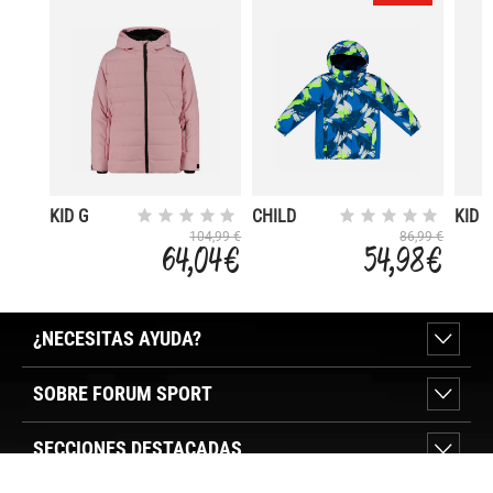
KID G
CHILD
KID
JACKET
JACKET
SALO
104,99 €
86,99 €
64,04 €
54,98 €
FIX HOOD
FIX HOOD
¿NECESITAS AYUDA?
SOBRE FORUM SPORT
SECCIONES DESTACADAS