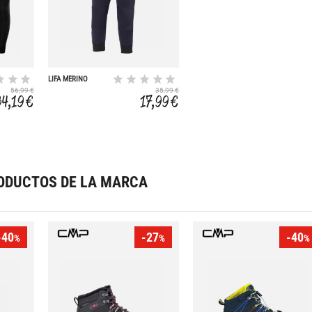
LIFA MERINO
56,99 €
35,99 €
34,19 €
17,99 €
ODUCTOS DE LA MARCA
-40
-27
-40
%
%
%