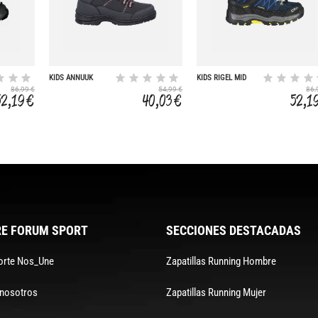
KIDS ANNUUK
KIDS RIGEL MID
SNOW BOOT WP
TREKKING SHOES
86,99 €
54,99 €
86,
WP
52,19 €
40,03 €
52,1
E FORUM SPORT
SECCIONES DESTACADAS
orte Nos_Une
Zapatillas Running Hombre
 nosotros
Zapatillas Running Mujer