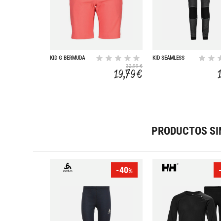
KID G BERMUDA
KID SEAMLESS
LONG PANT
32,99 €
19,79 €
PRODUCTOS SI
-40
%