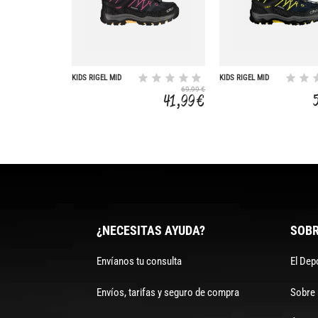
KIDS RIGEL MID
KIDS RIGEL MID
TREKKING SHOES
TREKKING SHOES
69,99 €
WP
WP
41,99 €
¿NECESITAS AYUDA?
SOBR
Envíanos tu consulta
El Dep
Envíos, tarifas y seguro de compra
Sobre