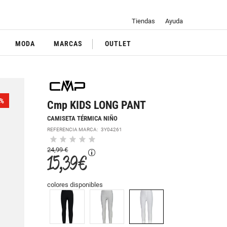
Tiendas
Ayuda
MODA
MARCAS
OUTLET
%
Cmp KIDS LONG PANT
CAMISETA TÉRMICA NIÑO
REFERENCIA MARCA:
3Y04261
24,99 €
15,39 €
colores disponibles