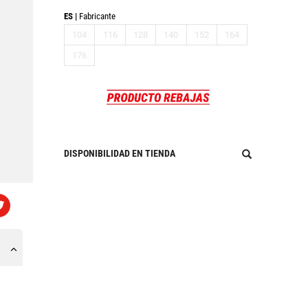
ES
Fabricante
104
116
128
140
152
164
176
DISPONIBILIDAD EN TIENDA