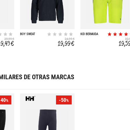
BOY SWEAT
KID BERMUDA
29,99 €
24,99 €
32,
19,43 €
19,99 €
19,5
MILARES DE OTRAS MARCAS
-40
-50
%
%