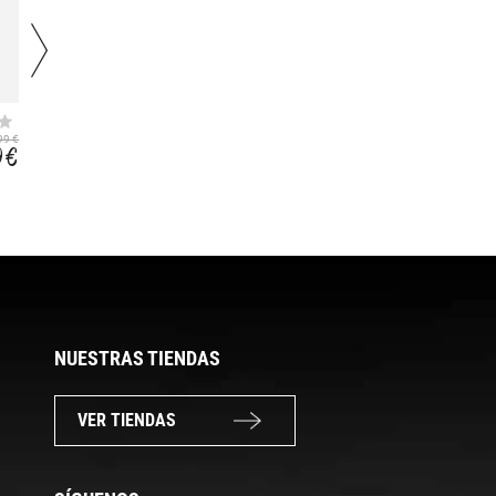
KIDS ANNUUK
KIDS RIGEL MID
SNOW BOOT WP
TREKKING SHOES
99 €
54,99 €
69,99 €
WP
9 €
43,99 €
44,79 €
NUESTRAS TIENDAS
VER TIENDAS