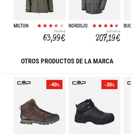
MILTON
NORDSJO
BUC
79,99 €
399,99 €
63,99 €
207,19 €
OTROS PRODUCTOS DE LA MARCA
-40
-30
%
%