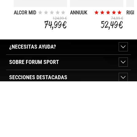
ALCOR MID
ANNUUK
RIGE
TREKKING
SNOW
TREK
124,99 €
74,99 €
74,99 €
52,49 €
SHOES WP
BOOT WP
SHOE
¿NECESITAS AYUDA?
SOBRE FORUM SPORT
SECCIONES DESTACADAS
VER TIENDAS
SÍGUENOS