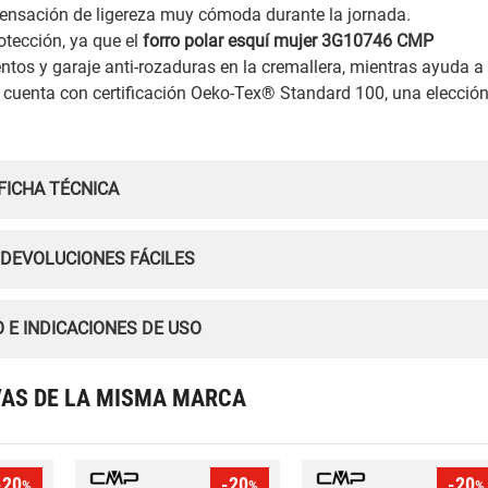
 sensación de ligereza muy cómoda durante la jornada.
otección, ya que el
forro polar esquí mujer 3G10746 CMP
ientos y garaje anti-rozaduras en la cremallera, mientras ayuda a
 cuenta con certificación Oeko-Tex® Standard 100, una elecció
.
FICHA TÉCNICA
 DEVOLUCIONES FÁCILES
 E INDICACIONES DE USO
VAS DE LA MISMA MARCA
-20
-20
-20
%
%
%