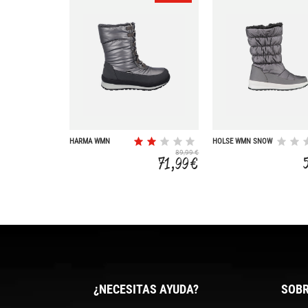
HARMA WMN
HOLSE WMN SNOW
SNOW BOOT WP
BOOT WP
89,99 €
71,99 €
¿NECESITAS AYUDA?
SOBR