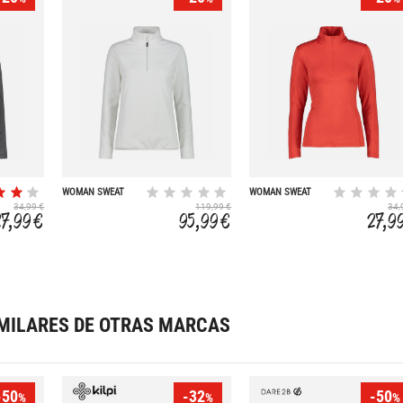
WOMAN SWEAT
WOMAN SWEAT
34,99 €
119,99 €
34,
27,99 €
95,99 €
27,9
MILARES DE OTRAS MARCAS
-50
-32
-50
%
%
%