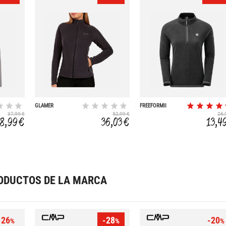
GLAMER
FREEFORMII
37,99 €
52,99 €
26,
18,99 €
36,03 €
13,4
ODUCTOS DE LA MARCA
-26
-28
-20
%
%
%