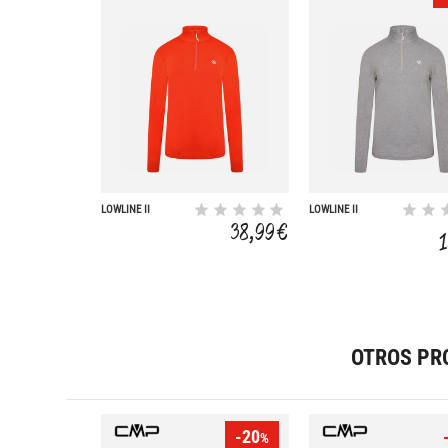
LOWLINE II
LOWLINE II
STRTCH
STRTCH
38,99 €
OTROS PR
-20
%