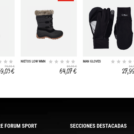
NIETOS LOW WMN
MAN GLOVES
SNOW BOOT
MITTEN
79,99 €
89,99 €
34,
59,03 €
64,07 €
27,9
E FORUM SPORT
SECCIONES DESTACADAS