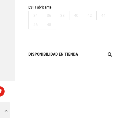
ES
Fabricante
34
36
38
40
42
44
46
48
DISPONIBILIDAD EN TIENDA
h