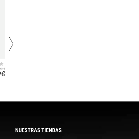
WOMAN SKI
YUMALA WMN LIFE
GLOVES
STYLE SHOES
99 €
94,99 €
99,99 €
9 €
55,37 €
55,99 €
NUESTRAS TIENDAS