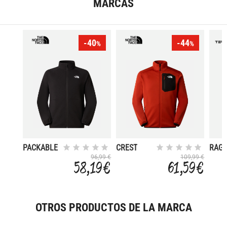
MARCAS
-40
-44
%
%
PACKABLE
CREST
RAG
KECHA
96,99 €
109,99 €
58,19 €
61,59 €
OTROS PRODUCTOS DE LA MARCA