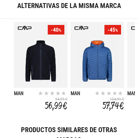
ALTERNATIVAS DE LA MISMA MARCA
-40
-45
%
%
MAN
MAN
MAN
JACKET
JACKET
JACK
94,99 €
104,99 €
56,99 €
57,74 €
FIX HOOD
FIX 
PRODUCTOS SIMILARES DE OTRAS