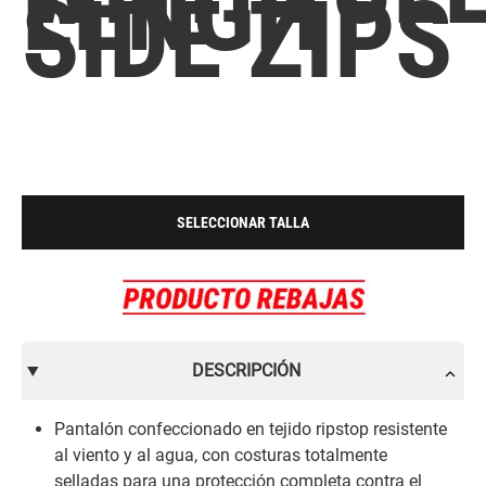
LENGHT
SIDE ZIPS
SELECCIONAR TALLA
DESCRIPCIÓN
Pantalón confeccionado en tejido ripstop resistente
al viento y al agua, con costuras totalmente
selladas para una protección completa contra el