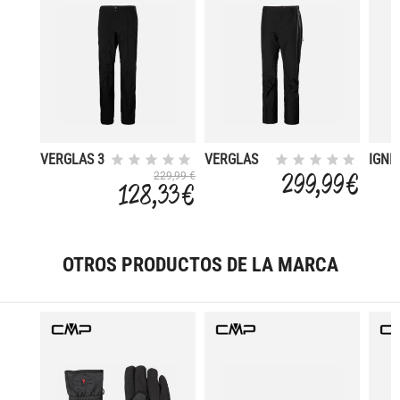
VERGLAS 3
VERGLAS
IGNI
CAPAS
INFINITY
299,99 €
229,99 €
128,33 €
3L
OTROS PRODUCTOS DE LA MARCA