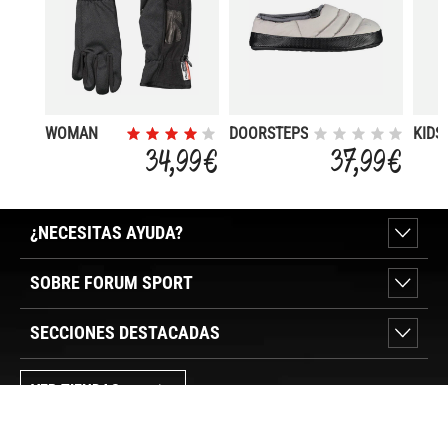
WOMAN
DOORSTEPS
KIDS
SOFTSHELL
LYINX WMN
SLIP
34,99 €
37,99 €
GLOVES
SLIPPER
¿NECESITAS AYUDA?
SOBRE FORUM SPORT
SECCIONES DESTACADAS
VER TIENDAS