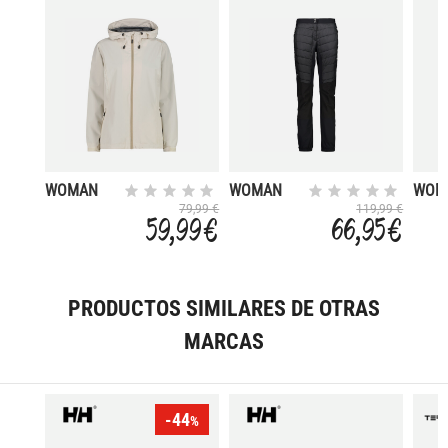
WOMAN
WOMAN
WOM
JACKET
PANT
JACK
79,99 €
119,99 €
59,99 €
66,95 €
FIX HOOD
HYBRID
FIX 
PRODUCTOS SIMILARES DE OTRAS
MARCAS
-44
%