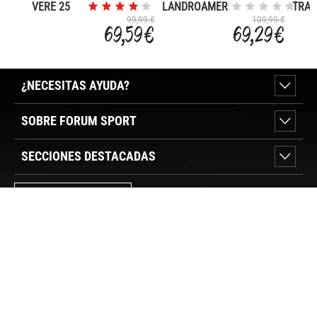
VERE 25
LANDROAMER
TRA
TRAVEL
99,99 €
109,99 €
69,59 €
69,29 €
BACKPACK
¿NECESITAS AYUDA?
SOBRE FORUM SPORT
SECCIONES DESTACADAS
VER TIENDAS
SÍGUENOS