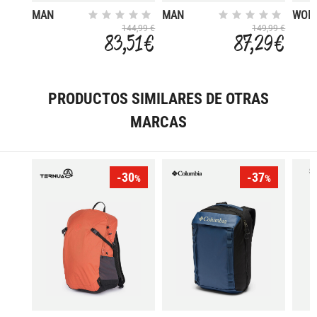
MAN
MAN
WOM
JACKET
REVERSE
JACK
144,99 €
149,99 €
83,51 €
87,29 €
FIX HOOD
JACKET
FIX HOOD
PRODUCTOS SIMILARES DE OTRAS
MARCAS
-30
-37
%
%