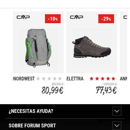
-10
-29
%
%
NORDWEST
ELETTRA
ANN
30
MID
SNO
89,99 €
109,99 €
80,99 €
77,43 €
HIKING
BOO
SHOES WP
¿NECESITAS AYUDA?
SOBRE FORUM SPORT