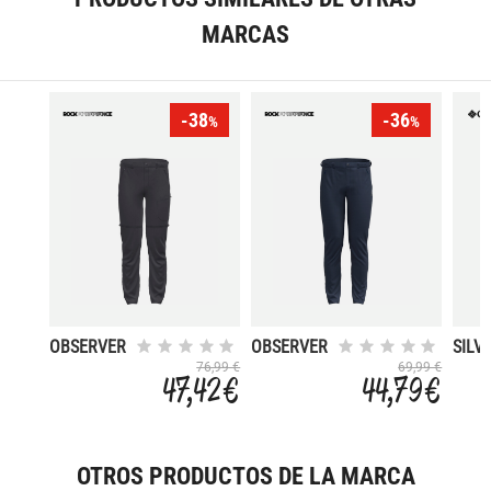
MARCAS
-38
-36
%
%
OBSERVER
OBSERVER
SILV
3.0
UTIL
76,99 €
69,99 €
47,42 €
44,79 €
CONV
OTROS PRODUCTOS DE LA MARCA