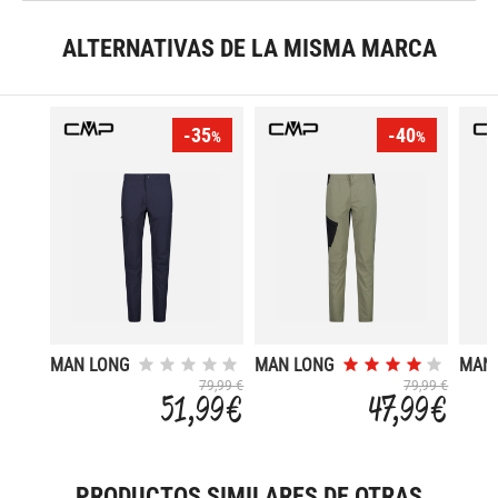
ALTERNATIVAS DE LA MISMA MARCA
-35
-40
%
%
MAN LONG
MAN LONG
MAN
PANT
PANT
PAN
79,99 €
79,99 €
51,99 €
47,99 €
PRODUCTOS SIMILARES DE OTRAS