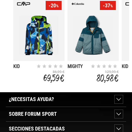
-20
-37
%
%
KID
MIGHTY
KID
JACKET
MOGUL II
JACK
86,99 €
129,99 €
69,59 €
80,98 €
SNAPS
SNA
HOOD
HOO
¿NECESITAS AYUDA?
SOBRE FORUM SPORT
SECCIONES DESTACADAS