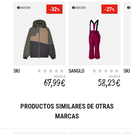
-32
-27
%
%
SKI
SANGLO
SKI
JACKET
JACK
99,99 €
79,99 €
67,99 €
58,23 €
PRODUCTOS SIMILARES DE OTRAS
MARCAS