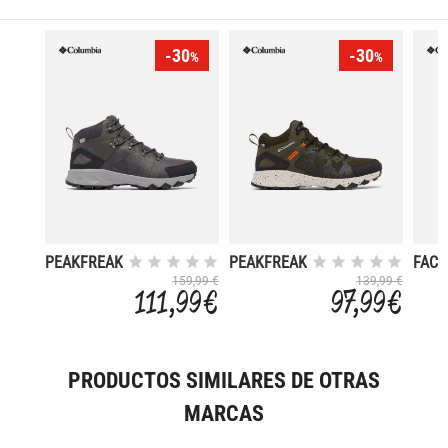
-30
-30
%
%
PEAKFREAK
PEAKFREAK
FACE
II MID
II MID
MID
159,99 €
139,99 €
111,99 €
97,99 €
OUTDRY
OUTDRY
OUT
LEATHER
PRODUCTOS SIMILARES DE OTRAS
MARCAS