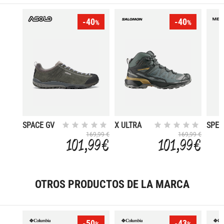
-40
-40
%
%
SPACE GV
X ULTRA
SPEE
360 MID
STRI
169,99 €
169,99 €
101,99 €
101,99 €
GORE-TEX
MID 
TEX
OTROS PRODUCTOS DE LA MARCA
-50
-43