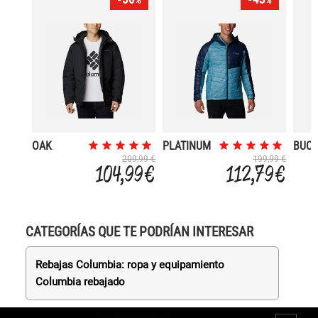
%
%
OAK
PLATINUM
BUC
HARBOR
PEAK
209,99 €
199,99 €
104,99 €
112,79 €
INSULATED
CATEGORÍAS QUE TE PODRÍAN INTERESAR
Rebajas Columbia: ropa y equipamiento
Columbia rebajado