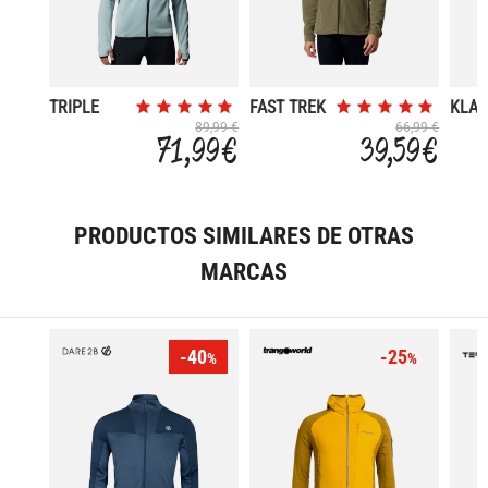
TRIPLE
FAST TREK
KLA
CANYON II
II FULL ZIP
RAN
89,99 €
66,99 €
71,99 €
39,59 €
FLEECE
FULL
PRODUCTOS SIMILARES DE OTRAS
MARCAS
-40
-25
%
%