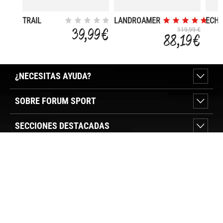
TRAIL
LANDROAMER
ECH
TRAVELER
60 L
MOU
39,99 €
119,99 €
88,19 €
CROSSBODY
BAG
¿NECESITAS AYUDA?
SOBRE FORUM SPORT
SECCIONES DESTACADAS
VER TIENDAS
SÍGUENOS