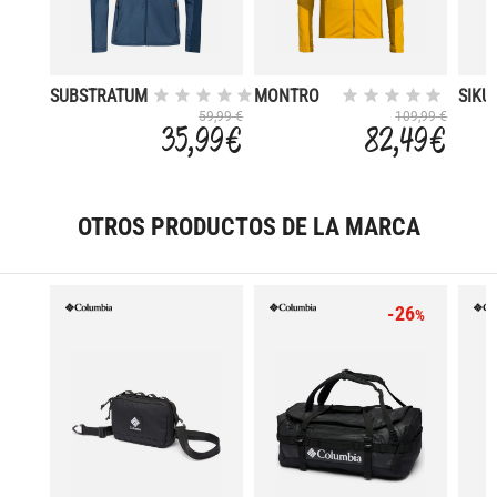
SUBSTRATUM
MONTRO
SIKU
III
59,99 €
109,99 €
35,99 €
82,49 €
OTROS PRODUCTOS DE LA MARCA
-26
%