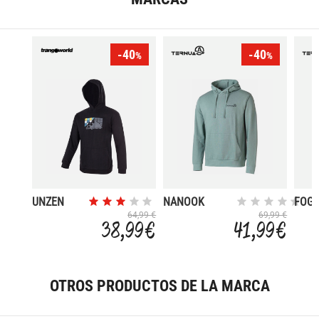
-40
-40
%
%
UNZEN
NANOOK
FOG
REGENERATIVE
ISLA
64,99 €
69,99 €
38,99 €
41,99 €
OTROS PRODUCTOS DE LA MARCA