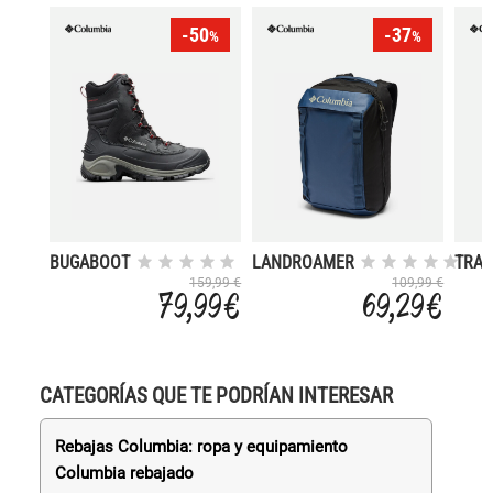
-50
-37
%
%
BUGABOOT
LANDROAMER
TRAI
III
TRAVEL
TRAV
159,99 €
109,99 €
79,99 €
69,29 €
BACKPACK
HIP 
CATEGORÍAS QUE TE PODRÍAN INTERESAR
Rebajas Columbia: ropa y equipamiento
Columbia rebajado