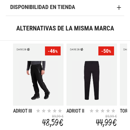
DISPONIBILIDAD EN TIENDA
ALTERNATIVAS DE LA MISMA MARCA
-46
-50
%
%
ADRIOT III
ADRIOT II
TORR
89,99 €
89,99 €
48,59 €
44,99 €