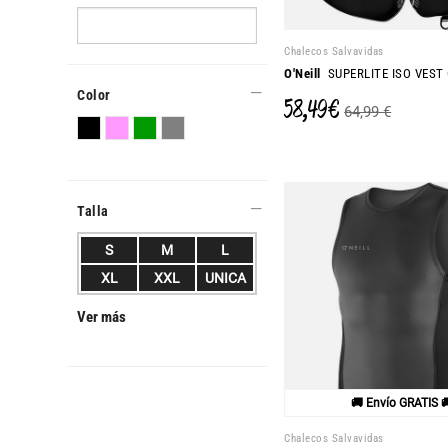
Chalecos Salvavidas
O'Neill
SUPERLITE ISO VEST
Color
58,49 €
64,99 €
Talla
S
M
L
XL
XXL
UNICA
Ver más
🚚 Envío GRATIS 
Chalecos Salvavidas