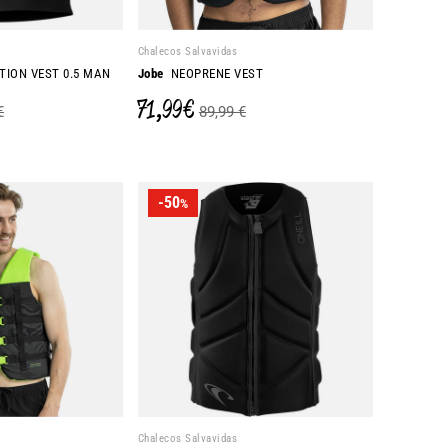
Chalecos Salvavidas
TION VEST 0.5 MAN
Jobe
NEOPRENE VEST
71,99 €
€
89,99 €
-50
%
Chalecos Salvavidas