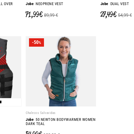
LL OVER
Jobe
NEOPRENE VEST
Jobe
DUAL VEST
71,99 €
27,49 €
89,99 €
54,99 €
-50
%

Chalecos Salvavidas
Jobe
50 NEWTON BODYWARMER WOMEN
DARK TEAL