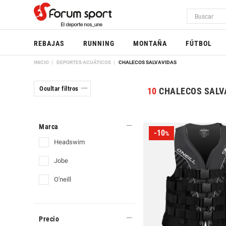
REBAJAS
RUNNING
MONTAÑA
FÚTBOL
INICIO
DEPORTES ACUÁTICOS
CHALECOS SALVAVIDAS
Ocultar filtros
10
CHALECOS SALV
Marca
-10
%
headswim
jobe
o'neill
Precio