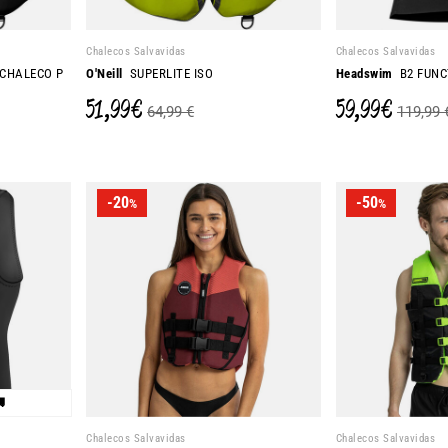
Chalecos Salvavidas
Chalecos Salvavidas
 CHALECO P
O'Neill
SUPERLITE ISO
Headswim
B2 FUNC
51,99 €
59,99 €
64,99 €
119,99 
-20
-50
%
%

Chalecos Salvavidas
Chalecos Salvavidas