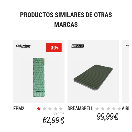
PRODUCTOS SIMILARES DE OTRAS
MARCAS
-30
%
FPM2
DREAMSPELL
AIRB
FOOT
DOUBLE
X'TR
99,99 €
89,99 €
62,99 €
PUMP
QUIC
MATTRESS
DOU
ENVELOPE