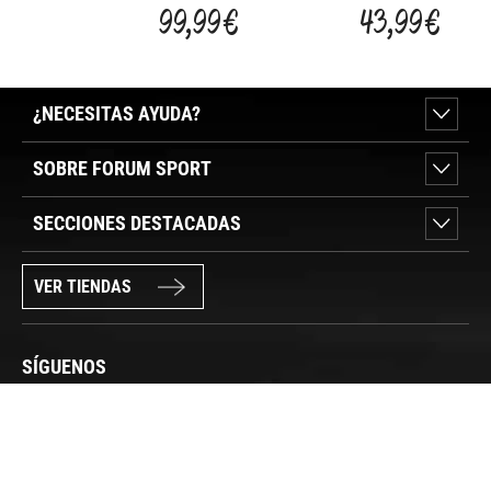
DOUBLE
X'TRA
SHEE
99,99 €
43,99 €
QUICKBED
SING
DOUBLE
¿NECESITAS AYUDA?
SOBRE FORUM SPORT
SECCIONES DESTACADAS
VER TIENDAS
SÍGUENOS
PAGO SEGURO