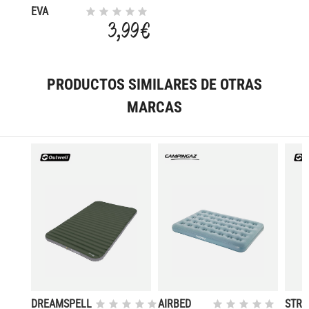
EVA
FOLDING
3,99 €
39X29X2.5
CM
PRODUCTOS SIMILARES DE OTRAS
MARCAS
DREAMSPELL
AIRBED
STRE