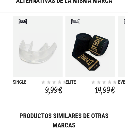
ALTERNATIVAS DE LA MISMA MARCA
SINGLE
ELITE
EVER
MOUTHGUARD
HANDWRAPS
HAN
9,99 €
14,99 €
CLEAR
BLACK
455CM
PRODUCTOS SIMILARES DE OTRAS
MARCAS