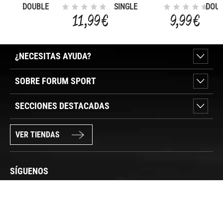
DOUBLE
SINGLE
DOU
MOUTH
MOUTHGUARD
MOU
11,99 €
9,99 €
GUARD
CLEAR
GUA
CLEAR
BLA
¿NECESITAS AYUDA?
SOBRE FORUM SPORT
SECCIONES DESTACADAS
VER TIENDAS
SÍGUENOS