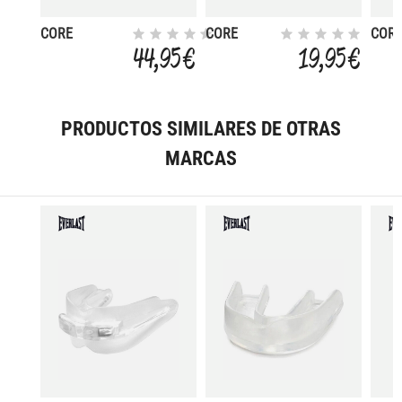
CORE
CORE
COR
WOMEN'S
SUPPORTER
BIOF
44,95 €
19,95 €
COMPRESSION
WITH
CUP
HOCKEY
BIOFLEX
SHORT WITH
CUP
PELVIX
PROTECTOR
PRODUCTOS SIMILARES DE OTRAS
MARCAS