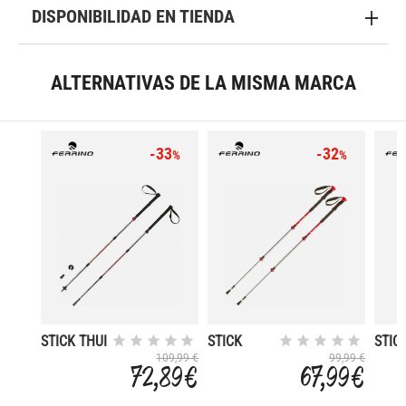
DISPONIBILIDAD EN TIENDA
ALTERNATIVAS DE LA MISMA MARCA
-33
-32
%
%
STICK THUI
STICK
STIC
(PAIR)
BATURA
KAIL
109,99 €
99,99 €
72,89 €
67,99 €