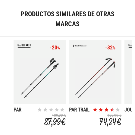
PRODUCTOS SIMILARES DE OTRAS
MARCAS
-20
-32
%
%
PAR-
PAR TRAIL
JOU
MAKALU
TREKKING
LITE 
109,99 €
109,99 €
87,99 €
74,24 €
LITE
POLES
135 