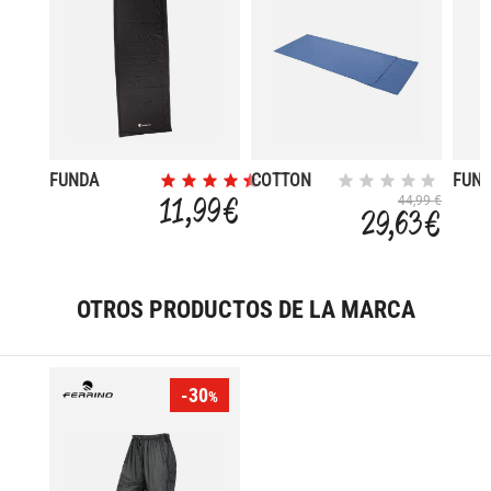
FUNDA
COTTON
FUN
SABANA
SLEEPING
SAB
11,99 €
44,99 €
29,63 €
RECTANGULAR
BAG LINER
MOM
-HOTELIER
OTROS PRODUCTOS DE LA MARCA
-30
%