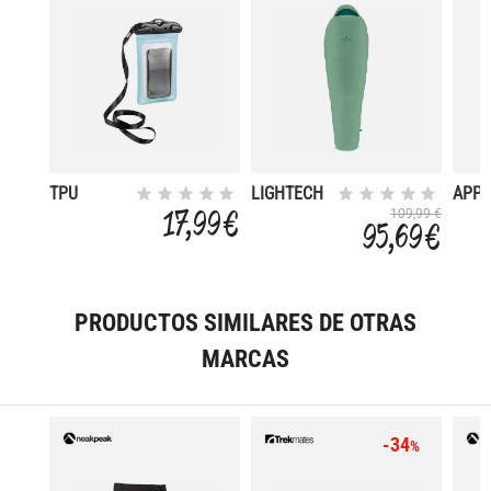
TPU
LIGHTECH
APPA
550
55
17,99 €
109,99 €
95,69 €
PRODUCTOS SIMILARES DE OTRAS
MARCAS
-34
%