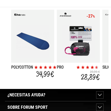
-27
%
POLYCOTTON
PRO
SILK
SLEEPING
MUMMY
SLEE
34,99 €
39,99 €
28,89 €
BAG LINER
BAG 
MUMMY
¿NECESITAS AYUDA?
SOBRE FORUM SPORT