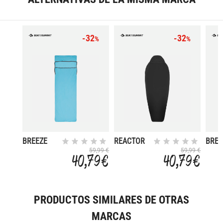
-32
-32
%
%
BREEZE
REACTOR
BREE
CON
59,99 €
59,99 €
40,79 €
40,79 €
COR
PRODUCTOS SIMILARES DE OTRAS
MARCAS