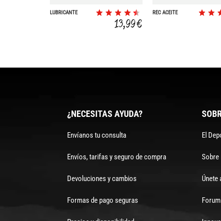
LUBRICANTE
REC ACEITE
CADENA CERA
HORQUILLA 15WT
13,99 €
LARGA 120ML
120ML
¿NECESITAS AYUDA?
SOBR
Envíanos tu consulta
El Dep
Envíos, tarifas y seguro de compra
Sobre
Devoluciones y cambios
Únete 
Formas de pago seguras
Forum 