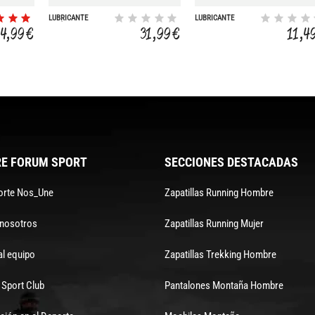
LUBRICANTE
LUBRICANTE
WIN`BLACK LUB
SUSPENSIN R.S.P.
4,99 €
31,99 €
11,4
125ML
HYPER WIPER
E FORUM SPORT
SECCIONES DESTACADAS
orte Nos_Une
Zapatillas Running Hombre
 nosotros
Zapatillas Running Mujer
al equipo
Zapatillas Trekking Hombre
Sport Club
Pantalones Montaña Hombre