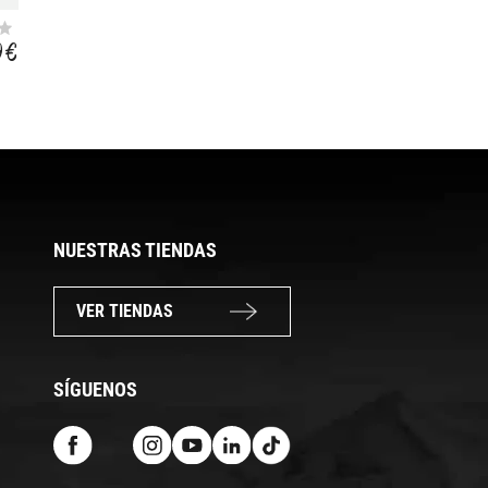
C3 PREMIUM
A.LUBRI E-BIKE
CERAMICO CLIMA
C.HUMEDO
9 €
18,99 €
11,49 €
SECO 50ML
NITRURO BORO 50
NUESTRAS TIENDAS
VER TIENDAS
SÍGUENOS