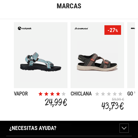
MARCAS
-27
%
VAPOR
CHICLANA
GO 
FLEX
24,99 €
59,99 €
43,73 €
¿NECESITAS AYUDA?