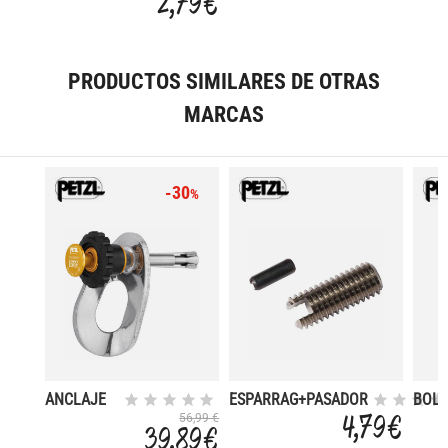
2,79 €
PRODUCTOS SIMILARES DE OTRAS
MARCAS
-30
%
ANCLAJE
ESPARRAG+PASADOR
BOLT
EXTRAIBLE
8MM PERFO SPE
STAI
4,79 €
56,99 €
39,89 €
PULSE 8
10MM