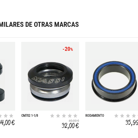
MILARES DE OTRAS MARCAS
-20
%
CM702 1-1/8
RODAMIENTO
ALUMINIO
PF3041
34,00 €
35,9
40,00 €
INTEGRADA
32,00 €