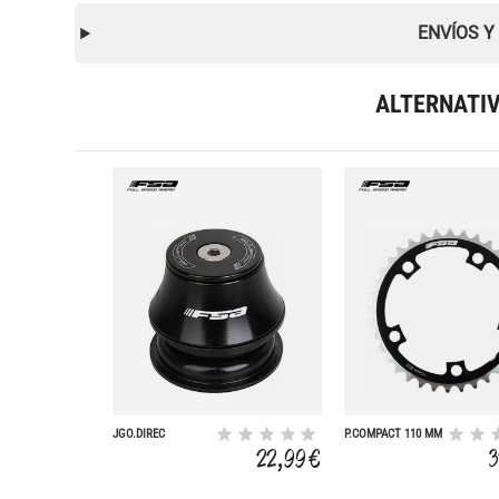
ENVÍOS Y
ALTERNATI
JGO.DIREC
P.COMPACT 110 MM
SEM.INTE NO.10 1-
INTERNO NEGRO
22,99 €
3
1/8 16.2MM
36D