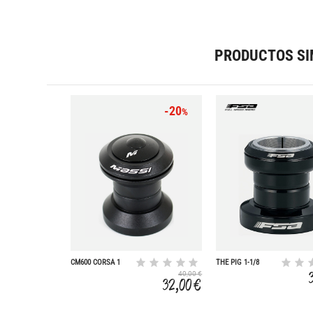
PRODUCTOS SI
-20
%
CM600 CORSA 1
THE PIG 1-1/8
ALU A HEAD
40,00 €
32,00 €