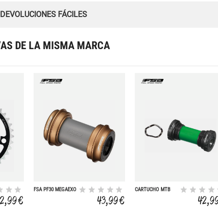
 DEVOLUCIONES FÁCILES
VAS DE LA MISMA MARCA
FSA PF30 MEGAEXO
CARTUCHO MTB
24 MM
MEGA-EXO BB-7100
2,99 €
43,99 €
42,9
68/73