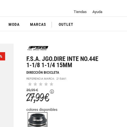
Tiendas
Ayuda
MODA
MARCAS
OUTLET
%
F.S.A. JGO.DIRE INTE NO.44E
1-1/8 1-1/4 15MM
DIRECCIÓN BICICLETA
REFERENCIA MARCA:
215461
39,99 €
27,99 €
colores disponibles