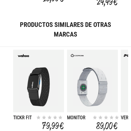
24,49 €
CARGA/DATOS
(0.5 METROS)
PRODUCTOS SIMILARES DE OTRAS
MARCAS
TICKR FIT
MONITOR
VERI
OPTICAL
DE
SENS
79,99 €
89,00 €
ARMBAND
FRECUENCIA
ARM