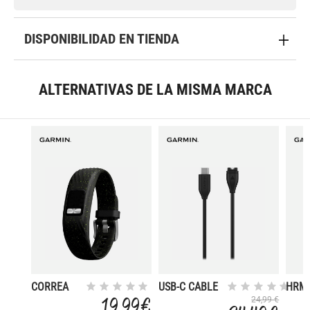
DISPONIBILIDAD EN TIENDA
ALTERNATIVAS DE LA MISMA MARCA
CORREA
USB-C CABLE
HRM 
VIVOFIT 4
DE
19,99 €
24,99 €