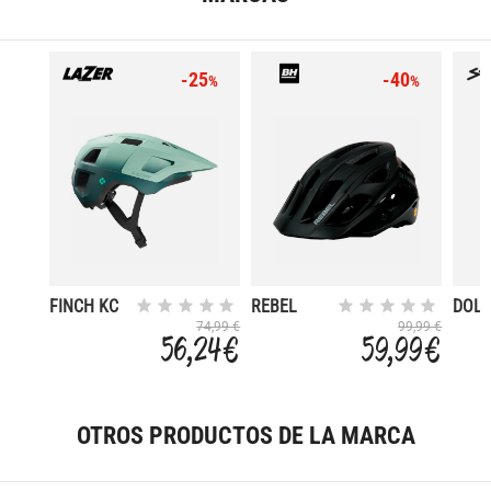
-25
-40
%
%
FINCH KC
REBEL
DOL
CE
MIPS
74,99 €
99,99 €
56,24 €
59,99 €
OTROS PRODUCTOS DE LA MARCA