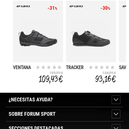
-31
-30
%
%
VENTANA
TRACKER
SAVIX
FASTLACE
2021
159,99 €
134,99 €
109,43 €
93,16 €
¿NECESITAS AYUDA?
SOBRE FORUM SPORT
SECCIONES DESTACADAS