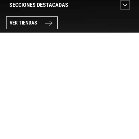
SECCIONES DESTACADAS
VER TIENDAS
SÍGUENOS
PAGO SEGURO
© FORUM SPORT 2025
Privacidad de datos
Aviso legal
Política de cookies
Canal Interno de Información