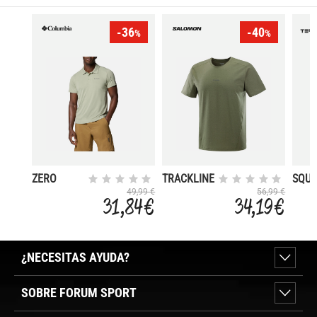
-36
-40
%
%
ZERO
TRACKLINE
SQUA
RULES
49,99 €
56,99 €
31,84 €
34,19 €
LIGHT
¿NECESITAS AYUDA?
SOBRE FORUM SPORT