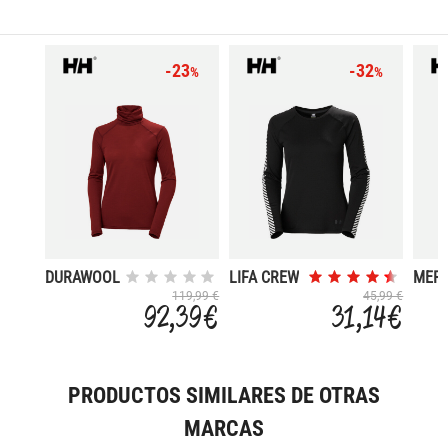
-23
-32
%
%
DURAWOOL
LIFA CREW
MER
HIGH
CRE
119,99 €
45,99 €
92,39 €
31,14 €
PRODUCTOS SIMILARES DE OTRAS
MARCAS