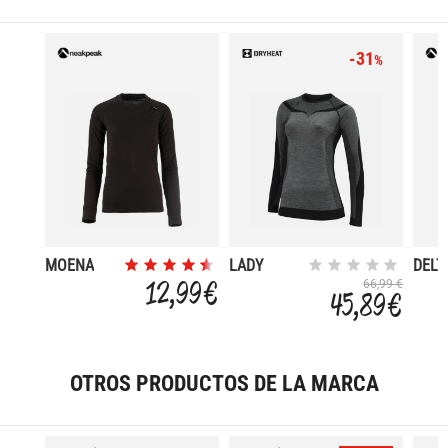
-31
%
MOENA
LADY
DELT
CREW
12,99 €
66,99 €
45,89 €
NECK
LONG
SLEEVES
OTROS PRODUCTOS DE LA MARCA