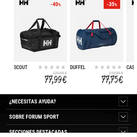
-40
-35
%
%
SCOUT
DUFFEL
CAS
DUFFEL XL
BAG 2 70L
MID 
129,99 €
119,99 €
77,99 €
77,75 €
¿NECESITAS AYUDA?
SOBRE FORUM SPORT
SECCIONES DESTACADAS