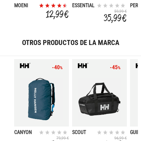
MOENI
ESSENTIAL
PER
LIGH
12,99 €
59,99 €
35,99 €
OTROS PRODUCTOS DE LA MARCA
-40
-45
%
%
CANYON
SCOUT
GUID
DUFFEL
DUFFEL S
79,99 €
96,99 €