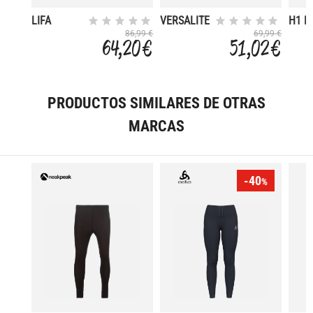
LIFA
VERSALITE
H1 P
MERINO
FLEECE
SEAM
86,99 €
69,99 €
64,20 €
51,02 €
MIDWEIGHT
GRA
PRODUCTOS SIMILARES DE OTRAS
MARCAS
-40
%